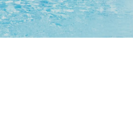
ten:
m Eintauchen,
zum Wohlfühlen.